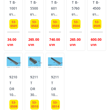
T B-
T B-
T B-
T B-
T B-
x
cm.
[ราคา/
[ราคา/
1001
5500
601
57601
45001
100
[ราคา/
เมตร]
เมตร]
ยาง
ยาง
ยาง
ยาง
ยาง
cm.
เมตร]
กัน
กัน
กัน
กัน
กั้นที่
x 2
53-
53-
53-
53-
53-
กระแทก
กระแทก
กระแทก
กระแทก
จอด
0501
0502
0503
0504
0505
cm.
DIMENSIONS
DIMENSIONS
DIMENSIONS
DIMENSIONS
รถ
[ราคา/
: 6.3
: 7.5
:
: 5.5
DIMENSI
36.00
265.00
740.00
265.00
600.00
เมตร]
x 2.5
x 15
15.5
x
:
บาท
บาท
บาท
บาท
บาท
CM.
x 9
x
19.5
14.5
#BESTSAFE
CM.
19.5
x 5
x 20
#BESTSAFE
x 7.5
CM.
x 9.5
CM.
#BESTSAFE
CM.
#BESTSAFE
#BESTSAF
92103-
92113-
92119-
T
T
T
DR
DR
DR
1000
300
1045
ยา
ยาง
ยาง
53-
53-
53-
งกััน
กัน
กัน
0509
0510
0514