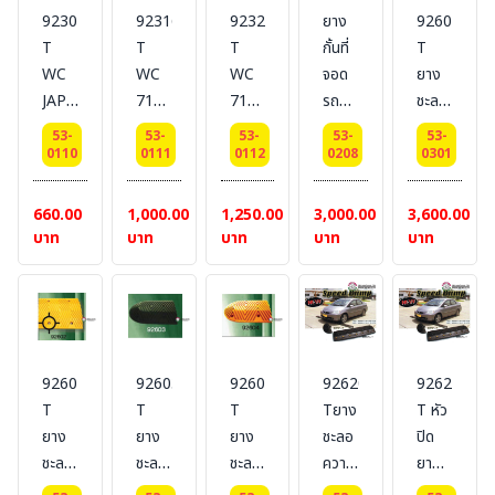
92302-
92316-
92326-
ยาง
92601-
T
T
T
กั้นที่
T
WC
WC
WC
จอด
ยาง
JAPAN
7108
7108
รถ
ชะลอ
BLACK
BLACK
YELLOW
(เหลือง/
ความเร็ว
53-
53-
53-
53-
53-
ยาง
ยาง
ยาง
ดำ)
สีดำ
0110
0111
0112
0208
0301
ห้าม
ห้าม
ห้าม
BESTSAFE
BESTSAFE
ล้อ
ล้อ
ล้อ
#Size
#Size
660.00
1,000.00
1,250.00
3,000.00
3,600.00
DIMENSIONS
DIMENSIONS
DIMENSIONS
: 165
:
บาท
บาท
บาท
บาท
บาท
:10 x
:18 x
:18 x
x 15
W40
20 x
25 x
25 x
x 10
x
15
20
20
cm.
L50
CM.
CM.
CM.
x H6
#BESTSAFE
#BESTSAFE
#BESTSAFE
cm.
92602-
92603-
92604-
92620-
92621-
เหมาะ
เหมาะ
T
T
T
Tยาง
T หัว
สำหรับ
สำหรับ
ยาง
ยาง
ยาง
ชะลอ
ปิด
ปิคอัพ
หกล้อ
ชะลอ
ชะลอ
ชะลอ
ความเร็ว
ยาง
หกล้อ
และ
ความเร็ว
ความเร็ว
ความเร็ว
สีดำ
ชะลอ