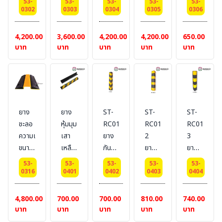
เล็ก
สิบล้อ
53-
53-
53-
53-
53-
สี
สีดำ
สี
BESTSAFE
ความเร็ว
0302
0303
0304
0305
0306
/
เหลือง
ท่อน
เหลือง
#Size
สะท้อน
ใหญ่
BESTSAFE
หัว -
ท่อน
:
แสง
4,200.00
3,600.00
4,200.00
4,200.00
650.00
#Size
ท้าย (
หัว -
W30
(สีดำ)
บาท
บาท
บาท
บาท
บาท
:
หัวมน
ท้าย
x
BESTSAFE
W40
)
(หัว
L100
#Size
x
BESTSAFE
มน )
x H5
:
L50
#Size
BESTSAFE
cm.
W30
x H6
:
#Size
x
ยาง
ยาง
ST-
ST-
ST-
cm.
W40
:
L100
ชะลอ
หุ้มมุม
RC01
RC01-
RC01-
x
W40
x H5
ความเร็ว
เสา
ยาง
2
3
L50
x
cm.
ขนาด
เหลือง/
กันชน
ยาง
ยาง
x H6
L50
41x52x7
ดำ
ขอบ
กันชน
กันชน
cm.
x H6
53-
53-
53-
53-
53-
cm.
BESTSAFE
เสา
ขอบ
ขอบ
0316
0401
0402
0403
0404
cm.
พร้อม
#Size
800*100*10
เสา
เสา
ช่อง
: 80
mm.
ขนาด
ขนาด
4,800.00
700.00
700.00
810.00
740.00
เหล็ก
x 10
ยี่ห้อ
800*120*23
600*120*
บาท
บาท
บาท
บาท
บาท
ใส่
x 10
BESTSAFE
mm.
mm.