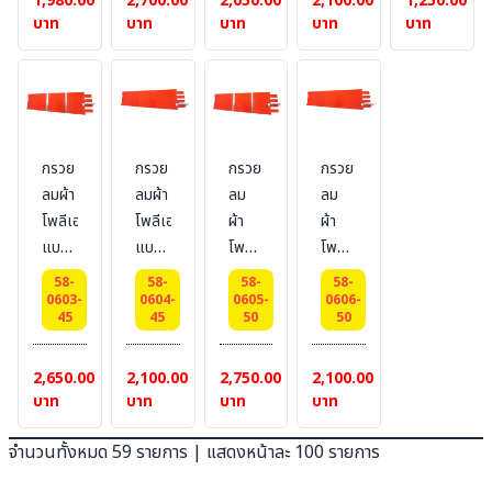
1,980.00
2,700.00
2,050.00
2,100.00
1,250.00
สะท้อน
สะท้อน
คาด
แสง
สะท้อน
บาท
บาท
บาท
บาท
บาท
แสง
แสง
แถบ
(เล็ก)
แสง
(ใหญ่)
(ใหญ่)
สะท้อน
แบบ
(เล็ก)
แบบ
แบบ
แสง
ผูก
แบบ
ผูก
ผูก
(ใหญ่)
เชือก+เจาะ
ผูก
เชือก
เชือก
แบบ
ตาไก่
เชือก+เจาะ
Bestsafe
Bestsafe
ผูก
Bestsafe
ตาไก่
กรวย
กรวย
กรวย
กรวย
#Size
#Size
เชือก
#Size
Bestsafe
ลมผ้า
ลมผ้า
ลม
ลม
: 45
: 50
Bestsafe
: 30
#Size
โพลีเอสเตอร์
โพลีเอสเตอร์
ผ้า
ผ้า
cm.
cm.x2
#Size
cm.x1.5
: 30
แบบ
แบบ
โพลีเอสเตอร์
โพลีเอสเตอร์
x 1.8
m.
: 50
m.
cm.x1.5
PREMIUM
PREMIUM
แบบ
แบบ
58-
58-
58-
58-
m.
cm.x2
m..
คาด
ไม่
PREMIUM
PREMIUM
0603-
0604-
0605-
0606-
m.
45
45
50
50
แถบ
คาด
คาด
ไม่
สะท้อน
แถบ
แถบ
คาด
2,650.00
2,100.00
2,750.00
2,100.00
แสง(ใหญ่)
สะท้อน
สะท้อน
แถบ
บาท
บาท
บาท
บาท
แบบ
แสง(ใหญ่)
แสง
สะท้อน
ผูก
แบบ
(ใหญ่)
แสง
จำนวนทั้งหมด 59 รายการ | แสดงหน้าละ 100 รายการ
เชือก+เจาะ
ผูก
แบบ
(ใหญ่)
ตาไก่
เชือก+เจาะ
ผูก
แบบ