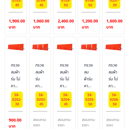
สะท้อน
สะท้อน
สะท้อน
สะท้อน
สะท้อน
0103-
0104-
0105-
0106-
0201-
45
45
50
50
30
แสง
แสง
แสง
แสง
แสง
(ใหญ่)
(ใหญ่)
(ใหญ่)
(ใหญ่)
(เล็ก)
1,900.00
1,060.00
2,400.00
1,200.00
1,600.00
แบบ
แบบ
แบบ
แบบ
แบบ
บาท
บาท
บาท
บาท
บาท
ผูก
ผูก
ผูก
ผูก
เจาะ
เชือก
เชือก
เชือก
เชือก
ตาไก่
Bestsafe
Bestsafe
Bestsafe
Bestsafe
Bestsafe
#Size
#Size
#Size
#Size
#Size
: 45
: 45
: 50
: 50
: 30
cm.
cm.
cm.x2
cm.x2
cm.x1.5
กรวย
กรวย
กรวย
กรวย
กรวย
x 1.8
x 1.8
m.
m.
m.
ลมผ้า
ลมผ้า
ลมผ้า
ลม
ลมผ้า
m.
m.
ร่ม ไม่
ร่ม
ร่ม ไม่
ผ้าร่ม
ร่ม ไม่
คาด
คาด
คาด
คาด
คาด
แถบ
แถบ
แถบ
แถบ
แถบ
58-
58-
58-
58-
58-
สะท้อน
สะท้อน
สะท้อน
สะท้อน
สะท้อน
0202-
0203-
0204-
0205-
0206-
30
45
45
50
50
แสง
แสง(ใหญ่)
แสง(ใหญ่)
แสง
แสง
(เล็ก)
แบบ
แบบ
(ใหญ่)
(ใหญ่)
สอบถาม
สอบถาม
สอบถาม
สอบถาม
900.00
แบบ
เจาะ
เจาะ
แบบ
แบบ
ราคา
ราคา
ราคา
ราคา
บาท
เจาะ
ตาไก่
ตาไก่
เจาะ
เจาะ