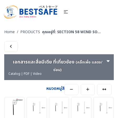
Home
/
PRODUCTS
คุณอยู่ที่:
SECTION 58 WIND SOCK - ถุงบอกทิศทางลม
เอกสารและสื่อมีเดีย ที่เกี่ยวข้อง
(คลิ๊กเพื่อ แสดง/
ซ่อน)
Catalog | PDF | Video
หมวดหมู่สินค้า