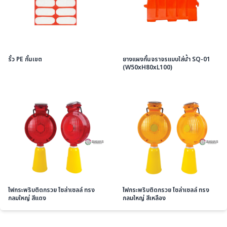
รั้ว PE กั้นเขต
ยางแผงกั้นจราจรแบบใส่น้ำ SQ-01
(W50xH80xL100)
ไฟกระพริบติดกรวย โซล่าเซลล์ ทรง
ไฟกระพริบติดกรวย โซล่าเซลล์ ทรง
กลมใหญ่ สีแดง
กลมใหญ่ สีเหลือง