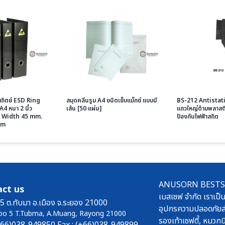
สถิตย์ ESD Ring
สมุดคลีนรูม A4 ชนิดเย็บแม็กซ์ แบบมี
BS-212 Antistat
4 หนา 2 นิ้ว
เส้น [50 แผ่น]
แถวใหญ่ด้ามพลาสต
 Width 45 mm.
ป้องกันไฟฟ้าสถิต
sm
ANUSORN BESTSAFE
ct us
เบสเซฟ จำกัด เราเป็น
5 ต.ทับมา อ.เมือง จ.ระยอง 21000
อุปกรความปลอดภัยส่
oo 5 T.Tubma, A.Muang, Rayong 21000
รองเท้าเซฟตี้, หมวกนิ