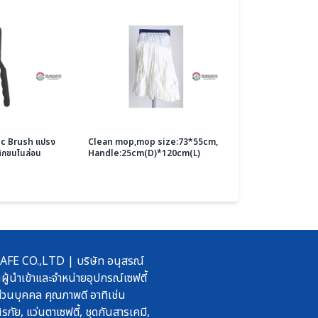
ic Brush แปรง
Clean mop,mop size:73*55cm,
ิกขนไนล่อน
Handle:25cm(D)*120cm(L)
 CO.,LTD | บริษัท อนุสรณ์
ผู้นำเข้าและจำหน่ายอุปกรณ์เซฟตี้
วนบุคคล คุณภาพดี อาทิเช่น
รภัย, แว่นตาเซฟตี้, ชุดกันสารเคมี,