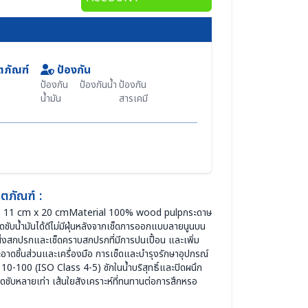
ตภัณฑ์
ป้องกัน
ป้องกัน
ป้องกันน้ำ
ป้องกัน
น้ำมัน
สารเคมี
ตภัณฑ์ :
 11 cm x 20 cmMaterial 100% wood pulpกระดาษ
ดชับน้ำมันได้ดีไม่มีฝุ่นหลังจากเช็ดการออกแบบลายนูนบน
บสิ่งสกปรกและเช็ดคราบสกปรกที่มีการปนเปื้อน และเพิ่ม
ดชิ้นส่วนและเครื่องมือ การเช็ดและบำรุงรักษาอุปกรณ์
0-100 (ISO Class 4-5) ซักในน้ำบริสุทธิ์และปิดผนึก
รดูดชับหลายเท่า เส้นใยสังเคราะห์ที่ทนทานต่อการสึกหรอ