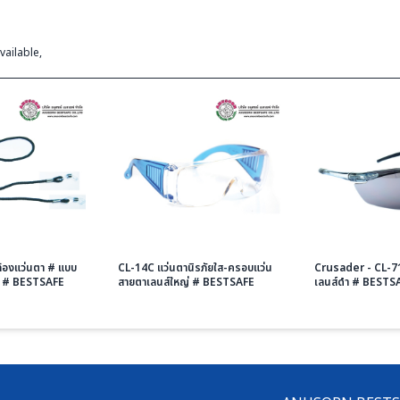
vailable,
้องแว่นตา # แบบ
CL-14C แว่นตานิรภัยใส-ครอบแว่น
Crusader - CL-71
ัด # BESTSAFE
สายตาเลนส์ใหญ่ # BESTSAFE
เลนส์ดำ # BESTS