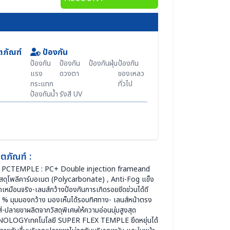
ตภัณฑ์
ป้องกัน
ป้องกัน
ป้องกัน
ป้องกันฝุ่น
ป้องกัน
แรง
ดวงตา
ของเหลว
กระแทก
ทั่วไป
ป้องกันน้ำ
รังสี UV
ตภัณฑ์ :
s, PCTEMPLE : PC+ Double injection frameand
สดุโพลีคาร์บอเนต (Polycarbonate) , Anti-Fog แข็ง
มือนจริง-เลนส์กว้างป้องกันการเกิดรอยขีดข่วนได้ดี
00 % มุมมองกว้าง มองเห็นได้รอบทิศทาง- เลนส์หน้าตรง
ใส่-ปลายขาผลิตจากวัสดุพิเศษให้ความอ่อนนุ่มสูงสุด
LOGYเทคโนโลยี SUPER FLEX TEMPLE ยึดหยุ่นได้