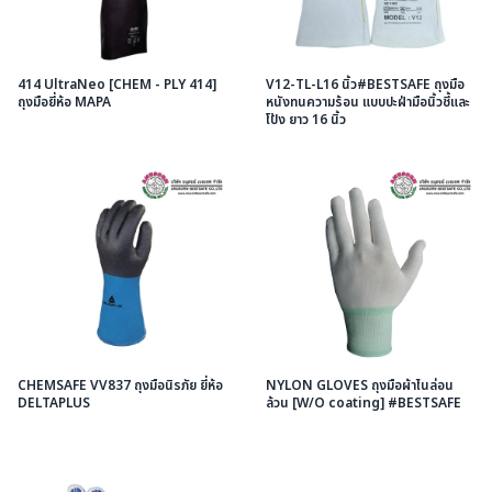
414 UltraNeo [CHEM - PLY 414]
V12-TL-L16 นิ้ว#BESTSAFE ถุงมือ
ถุงมือยี่ห้อ MAPA
หนังทนความร้อน แบบปะฝ่ามือนิ้วชี้และ
โป้ง ยาว 16 นิ้ว
CHEMSAFE VV837 ถุงมือนิรภัย ยี่ห้อ
NYLON GLOVES ถุงมือผ้าไนล่อน
DELTAPLUS
ล้วน [W/O coating] #BESTSAFE