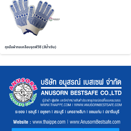
ถุงมือผ้าทอเคลือบจุดพีวีซี (สีน้ำเงิน)