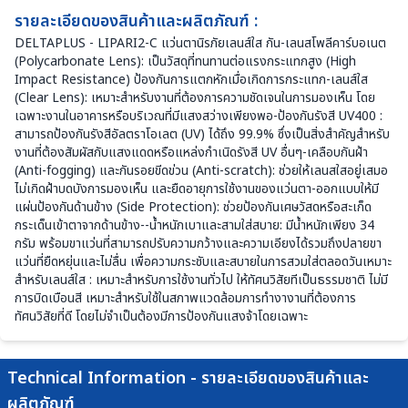
รายละเอียดของสินค้าและผลิตภัณฑ์ :
DELTAPLUS - LIPARI2-C แว่นตานิรภัยเลนส์ใส กัน-เลนสโพลีคาร์บอเนต
(Polycarbonate Lens): เป็นวัสดุที่ทนทานต่อแรงกระแทกสูง (High
Impact Resistance) ป้องกันการแตกหักเมื่อเกิดการกระแทก-เลนส์ใส
(Clear Lens): เหมาะสำหรับงานที่ต้องการความชัดเจนในการมองเห็น โดย
เฉพาะงานในอาคารหรือบริเวณที่มีแสงสว่างเพียงพอ-ป้องกันรังสี UV400 :
สามารถป้องกันรังสีอัลตราโอเลต (UV) ได้ถึง 99.9% ซึ่งเป็นสิ่งสำคัญสำหรับ
งานที่ต้องสัมผัสกับแสงแดดหรือแหล่งกำเนิดรังสี UV อื่นๆ-เคลือบกันฝ้า
(Anti-fogging) และกันรอยขีดข่วน (Anti-scratch): ช่วยให้เลนสใสอยู่เสมอ
ไม่เกิดฝ้าบดบังการมองเห็น และยืดอายุการใช้งานของแว่นตา-ออกแบบให้มี
แผ่นป้องกันด้านข้าง (Side Protection): ช่วยป้องกันเศษวัสดหรือสะเก็ด
กระเด็นเข้าตาจากด้านข้าง--น้ำหนักเบาและสามใส่สบาย: มีน้ำหนักเพียง 34
กรัม พร้อมขาแว่นที่สามารถปรับความกว้างและความเอียงได้รวมถึงปลายขา
แว่นที่ยืดหยุ่นและไม่ลื่น เพื่อความกระชับและสบายในการสวมใส่ตลอดวันเหมาะ
สำหรับเลนส์ใส : เหมาะสำหรับการใช้งานทั่วไป ให้ทัศนวิสัยทีเป็นธรรมชาติ ไม่มี
การบิดเบือนสี เหมาะสำหรับใช้ในสภาพแวดล้อมการทำงางานที่ต้องการ
ทัศนวิสัยที่ดี โดยไม่จำเป็นต้องมีการป้องกันแสงจ้าโดยเฉพาะ
Technical Information - รายละเอียดของสินค้าและ
ผลิตภัณฑ์