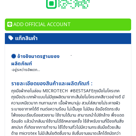
ADD OFFICIAL ACCOUNT
แท็กสินค้า
-
อ้างอิงมาตรฐานของ
ผลิตภัณฑ์
-
อยู่ระหว่างอัพเดท...
รายละเอียดของสินค้าและผลิตภัณฑ์ :
ถุงมือผ้าทอไนล่อน MICROTECH #BESTSAFEถุงมือไมโครเทค
ถุงมือประเภทผ้าแบบไม่มีขุยผลิตมาจากเส้นใยโมโครเทคสีขาวอย่างดี มี
ความเหนียวมาก ทนทานมาก เนื้อผ้าหนานุ่ม สวมใส่สบายไม่ระคายผิว
ระบายอากาศได้ดี ทนต่อความร้อน ไม่เป็นขุย ไม่มีขน ข้อมือรัดกระชับ
โพ้งขอบเรียบร้อยสวยงาม ใช้งานได้นาน สามารถนำไปซักล้าง พึ่งแดด
ร้อนจัด แล้วนำกลับมาใช้งานได้อีกหลายครั้ง ใช้สำหรับงานที่ป้องกันสิ่ง
สกปรก ที่เกิดจากการทำงาน ใช้ได้งานทั่วไปมีความกระชับมือด้วยเส้น
ด้าย microtex ไม่มีเส้นใยติดชิ้นงาน จับชิ้นงานขนาดเล็กได้ถนัดกว่า