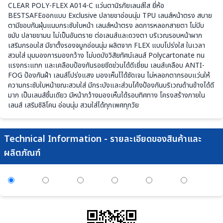
CLEAR POLY-FLEX A014-C แว่นตานิรภัยเลนส์ใส ยี่ห้อ
BESTSAFEออกแบบ Exclusive ปลายขาอ่อนนุ่ม TPU เลนส์หน้าตรง สบาย
ตามีขอบกันฝุ่นแนบกระชับใบหน้า เลนส์หน้าตรง ลดการหลอกสายตา ไม่บีบ
ขมับ ปลายขามน ไม่เป็นอันตราย ต่อเลนส์และดวงตา บริเวณรอบหน้าผาก
เสริมกรอบใส มีขาตั้งรองจมูกอ่อนนุ่ม ผลิตจาก FLEX แบบโปร่งใส ในเวลา
สวมใส่ มุมมองการมองกว้าง ไม่บดบังวิสัยทัศน์เลนส์ Polycartonate ทน
แรงกระแทก และเคลือบป้องกันรอยขีดข่วนได้ดีเยี่ยม เลนส์เคลือบ ANTI-
FOG ป้องกันฝ้า เลนส์โปร่งแสง มองเห็นไได้ชัดเจน ไม่หลอกตากรอบแว่นให้
ความกระชับใบหน้าขณะสวมใส่ มีกระบังและส่วนโค้งป้องกันบริเวณด้านข้างได้ดี
มาก เป็นเลนส์ชิ้นเดียว มีหน้ากว้างมองเห็นได้รอบทิศทาง โครงสร้างภายใน
เลนส์ เสริมซิลิโคน อ่อนนุ่ม สวมใส่ได้ทุกเพศทุกวัย
Technical Information - รายละเอียดของสินค้าและ
ผลิตภัณฑ์