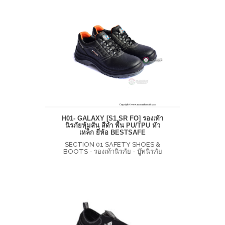
H01- GALAXY [S1 SR FO] รองเท้า
นิรภัยหุ้มส้น สีดำ พื้น PU/TPU หัว
เหล็ก ยี่ห้อ BESTSAFE
SECTION 01 SAFETY SHOES &
BOOTS - รองเท้านิรภัย - บู๊ทนิรภัย