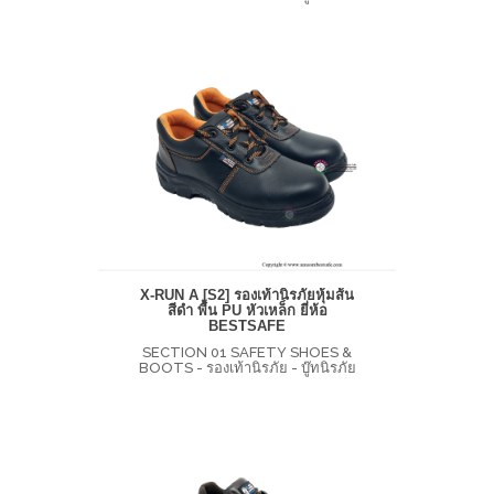
X-RUN A [S2] รองเท้านิรภัยหุ้มส้น
สีดำ พื้น PU หัวเหล็ก ยี่ห้อ
BESTSAFE
SECTION 01 SAFETY SHOES &
BOOTS - รองเท้านิรภัย - บู๊ทนิรภัย