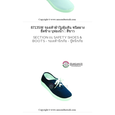
8713SW รองเท้าผ้าใบหุ้มส้น ชนิดยาง
ยืดข้าง บุฟองน้ำ : สีขาว
SECTION 01 SAFETY SHOES &
BOOTS - รองเท้านิรภัย - บู๊ทนิรภัย