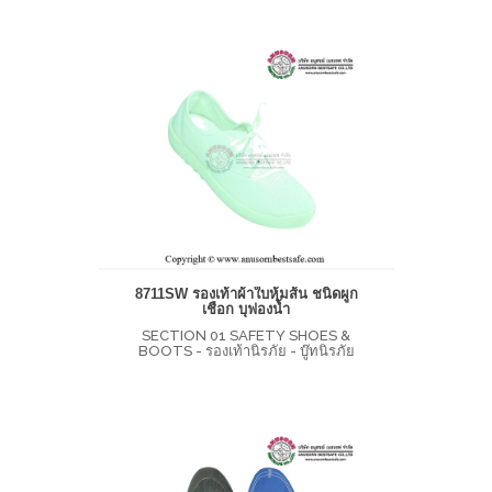
8711SW รองเท้าผ้าใบหุ้มส้น ชนิดผูก
เชือก บุฟองน้ำ
SECTION 01 SAFETY SHOES &
BOOTS - รองเท้านิรภัย - บู๊ทนิรภัย