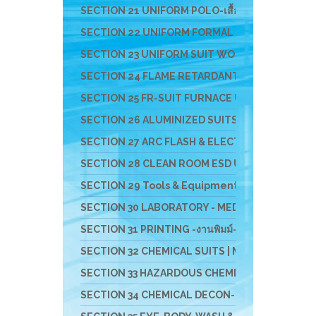
SECTION 21 UNIFORM POLO-เสื้อโปโล-เสื้อ T-SHI
SECTION 22 UNIFORM FORMAL OFFICE SUIT -ชุดอ
SECTION 23 UNIFORM SUIT WORKSHOP SUIT - ชุดช่า
SECTION 24 FLAME RETARDANT FABRIC [FR-SUIT] UNIF
SECTION 25 FR-SUIT FURNACE UNIFORM ผ้ากันไฟ-กัน
SECTION 26 ALUMINIZED SUITS - ชุดป้องกันความ
SECTION 27 ARC FLASH & ELECTRICAL PPE UNIFOR
SECTION 28 CLEAN ROOM ESD UNIFROM & ESD EQ
SECTION 29 Tools & Equipment For Cleanroom Wor
SECTION 30 LABORATORY - MEDICAL - HOSPITAL U
SECTION 31 PRINTING -งานพิมม์-สกรีน-ผ้า-ภาพ
SECTION 32 CHEMICAL SUITS | MEDICAL-RESCUE SUIT 
SECTION 33 HAZARDOUS CHEMICAL SUITS [LEVELA:B]
SECTION 34 CHEMICAL DECON-ชุดชำระสารเคมี