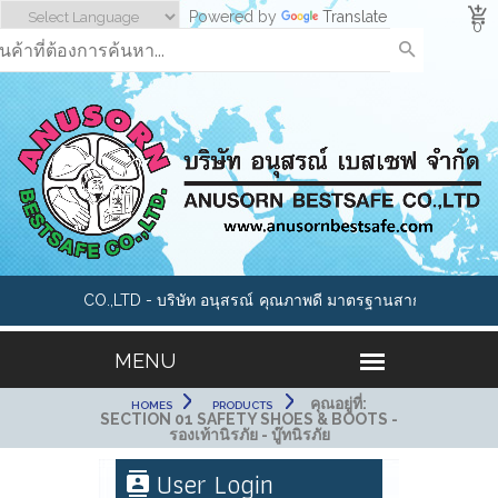
Powered by
Translate
0
TSAFE CO.,LTD - บริษัท อนุสรณ์
คุณภาพดี มาตรฐานสากล อาทิเช่น รองเ
 เราคือผู้นำด้านอุปกรณ์นิรภัย และ
หมวกนิรภัย, แว่นตาเซฟตี้, ถุงมือกันสาร
ทุกประเภทมากกว่า 1000 รายการ
กันสารเคมี,หน้ากากกันสารพิษ, อุปกรณ
อุปกรณ์เซฟตี้ Cleanroom และ ESD P
คุณอยู่ที่:
HOMES
PRODUCTS
SECTION 01 SAFETY SHOES & BOOTS -
รองเท้านิรภัย - บู๊ทนิรภัย
User Login