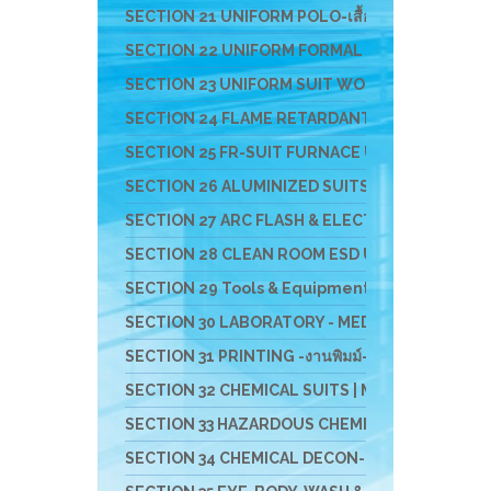
SECTION 21 UNIFORM POLO-เสื้อโปโล-เสื้อ T-SHI
SECTION 22 UNIFORM FORMAL OFFICE SUIT -ชุดอ
SECTION 23 UNIFORM SUIT WORKSHOP SUIT - ชุดช่า
SECTION 24 FLAME RETARDANT FABRIC [FR-SUIT] UNIF
SECTION 25 FR-SUIT FURNACE UNIFORM ผ้ากันไฟ-กัน
SECTION 26 ALUMINIZED SUITS - ชุดป้องกันความ
SECTION 27 ARC FLASH & ELECTRICAL PPE UNIFOR
SECTION 28 CLEAN ROOM ESD UNIFROM & ESD EQ
SECTION 29 Tools & Equipment For Cleanroom Wor
SECTION 30 LABORATORY - MEDICAL - HOSPITAL U
SECTION 31 PRINTING -งานพิมม์-สกรีน-ผ้า-ภาพ
SECTION 32 CHEMICAL SUITS | MEDICAL-RESCUE SUIT 
SECTION 33 HAZARDOUS CHEMICAL SUITS [LEVELA:B]
SECTION 34 CHEMICAL DECON-ชุดชำระสารเคมี