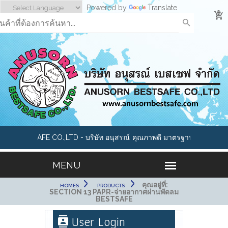
Powered by
Translate
0
N BESTSAFE CO.,LTD - บริษัท อนุสรณ์
คุณภาพดี มาตรฐานสากล อาทิเช่น
จำกัด เราคือผู้นำด้านอุปกรณ์นิรภัย และ
หมวกนิรภัย, แว่นตาเซฟตี้, ถุงมือ
อดภัยทุกประเภทมากกว่า 1000 รายการ
กันสารเคมี,หน้ากากกันสารพิษ, อ
อุปกรณ์เซฟตี้ Cleanroom และ 
คุณอยู่ที่:
HOMES
PRODUCTS
SECTION 13 PAPR-จ่ายอากาศผ่านพัดลม
BESTSAFE
User Login