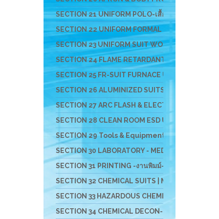
SECTION 21 UNIFORM POLO-เสื้อโปโล-เสื้อ T-SHI
SECTION 22 UNIFORM FORMAL OFFICE SUIT -ชุดอ
SECTION 23 UNIFORM SUIT WORKSHOP SUIT - ชุดช่า
SECTION 24 FLAME RETARDANT FABRIC [FR-SUIT] UNIF
SECTION 25 FR-SUIT FURNACE UNIFORM ผ้ากันไฟ-กัน
SECTION 26 ALUMINIZED SUITS - ชุดป้องกันความ
SECTION 27 ARC FLASH & ELECTRICAL PPE UNIFOR
SECTION 28 CLEAN ROOM ESD UNIFROM & ESD EQ
SECTION 29 Tools & Equipment For Cleanroom Wor
SECTION 30 LABORATORY - MEDICAL - HOSPITAL U
SECTION 31 PRINTING -งานพิมม์-สกรีน-ผ้า-ภาพ
SECTION 32 CHEMICAL SUITS | MEDICAL-RESCUE SUIT 
SECTION 33 HAZARDOUS CHEMICAL SUITS [LEVELA:B]
SECTION 34 CHEMICAL DECON-ชุดชำระสารเคมี