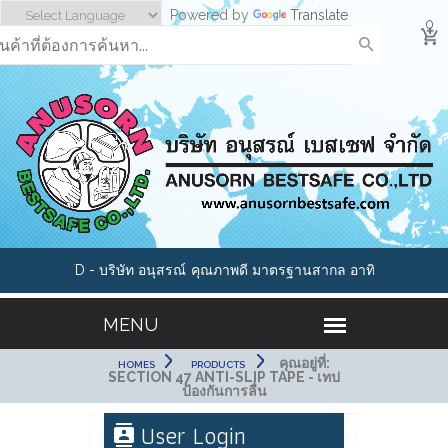
Powered by
Translate
0
 CO.,LTD - บริษัท อนุสรณ์
คุณภาพดี มาตรฐานสากล อาทิเช่น รองเท้าเซ
อผู้นำด้านอุปกรณ์นิรภัย และ
หมวกนิรภัย, แว่นตาเซฟตี้, ถุงมือกันสารเคมี, 
ะเภทมากกว่า 1000 รายการ
กันสารเคมี,หน้ากากกันสารพิษ, อุปกรณ์กันตก
อุปกรณ์เซฟตี้ Cleanroom และ ESD Produc
คุณอยู่ที่:
HOMES
PRODUCTS
SECTION 47 ANTI-SLIP TAPE - เทป
ป้องกันการลื่น
User Login