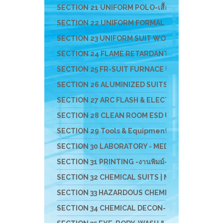
SECTION 21 UNIFORM POLO-เสื้อโปโล-เสื้อ T-SHI
SECTION 22 UNIFORM FORMAL OFFICE SUIT -ชุดอ
SECTION 23 UNIFORM SUIT WORKSHOP SUIT - ชุดช่า
SECTION 24 FLAME RETARDANT FABRIC [FR-SUIT] UNIF
SECTION 25 FR-SUIT FURNACE UNIFORM ผ้ากันไฟ-กัน
SECTION 26 ALUMINIZED SUITS - ชุดป้องกันความ
SECTION 27 ARC FLASH & ELECTRICAL PPE UNIFOR
SECTION 28 CLEAN ROOM ESD UNIFROM & ESD EQ
SECTION 29 Tools & Equipment For Cleanroom Wor
SECTION 30 LABORATORY - MEDICAL - HOSPITAL U
SECTION 31 PRINTING -งานพิมม์-สกรีน-ผ้า-ภาพ
SECTION 32 CHEMICAL SUITS | MEDICAL-RESCUE SUIT 
SECTION 33 HAZARDOUS CHEMICAL SUITS [LEVELA:B]
SECTION 34 CHEMICAL DECON-ชุดชำระสารเคมี