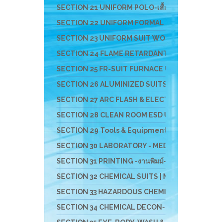
SECTION 21 UNIFORM POLO-เสื้อโปโล-เสื้อ T-SHI
SECTION 22 UNIFORM FORMAL OFFICE SUIT -ชุดอ
SECTION 23 UNIFORM SUIT WORKSHOP SUIT - ชุดช่า
SECTION 24 FLAME RETARDANT FABRIC [FR-SUIT] UNIF
SECTION 25 FR-SUIT FURNACE UNIFORM ผ้ากันไฟ-กัน
SECTION 26 ALUMINIZED SUITS - ชุดป้องกันความ
SECTION 27 ARC FLASH & ELECTRICAL PPE UNIFOR
SECTION 28 CLEAN ROOM ESD UNIFROM & ESD EQ
SECTION 29 Tools & Equipment For Cleanroom Wor
SECTION 30 LABORATORY - MEDICAL - HOSPITAL U
SECTION 31 PRINTING -งานพิมม์-สกรีน-ผ้า-ภาพ
SECTION 32 CHEMICAL SUITS | MEDICAL-RESCUE SUIT 
SECTION 33 HAZARDOUS CHEMICAL SUITS [LEVELA:B]
SECTION 34 CHEMICAL DECON-ชุดชำระสารเคมี