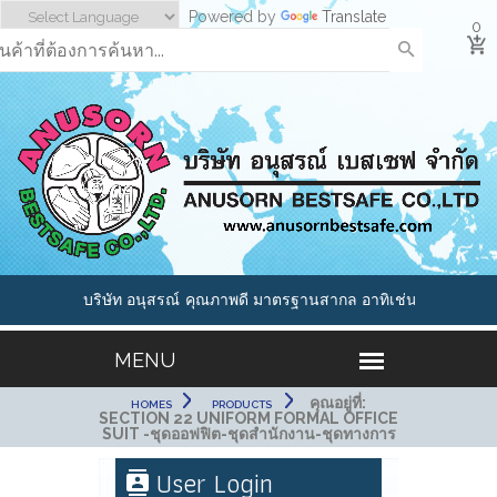
Powered by
Translate
0
.,LTD - บริษัท อนุสรณ์
คุณภาพดี มาตรฐานสากล อาทิเช่น รองเท้าเซฟตี้
้นำด้านอุปกรณ์นิรภัย และ
หมวกนิรภัย, แว่นตาเซฟตี้, ถุงมือกันสารเคมี, ชุด
ทมากกว่า 1000 รายการ
กันสารเคมี,หน้ากากกันสารพิษ, อุปกรณ์กันตก,
อุปกรณ์เซฟตี้ Cleanroom และ ESD Products
คุณอยู่ที่:
HOMES
PRODUCTS
SECTION 22 UNIFORM FORMAL OFFICE
SUIT -ชุดออฟฟิต-ชุดสำนักงาน-ชุดทางการ
User Login