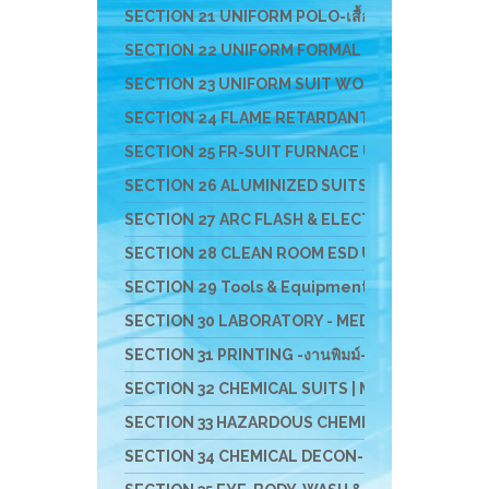
SECTION 21 UNIFORM POLO-เสื้อโปโล-เสื้อ T-SHI
SECTION 22 UNIFORM FORMAL OFFICE SUIT -ชุดอ
SECTION 23 UNIFORM SUIT WORKSHOP SUIT - ชุดช่า
SECTION 24 FLAME RETARDANT FABRIC [FR-SUIT] UNIF
SECTION 25 FR-SUIT FURNACE UNIFORM ผ้ากันไฟ-กัน
SECTION 26 ALUMINIZED SUITS - ชุดป้องกันความ
SECTION 27 ARC FLASH & ELECTRICAL PPE UNIFOR
SECTION 28 CLEAN ROOM ESD UNIFROM & ESD EQ
SECTION 29 Tools & Equipment For Cleanroom Wor
SECTION 30 LABORATORY - MEDICAL - HOSPITAL U
SECTION 31 PRINTING -งานพิมม์-สกรีน-ผ้า-ภาพ
SECTION 32 CHEMICAL SUITS | MEDICAL-RESCUE SUIT 
SECTION 33 HAZARDOUS CHEMICAL SUITS [LEVELA:B]
SECTION 34 CHEMICAL DECON-ชุดชำระสารเคมี