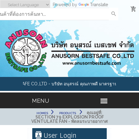
Powered by
Translate
0
 BESTSAFE CO.,LTD - บริษัท อนุสรณ์
คุณภาพดี มาตรฐานสากล อาทิเช่น
จำกัด เราคือผู้นำด้านอุปกรณ์นิรภัย และ
หมวกนิรภัย, แว่นตาเซฟตี้, ถุงมือ
อดภัยทุกประเภทมากกว่า 1000 รายการ
กันสารเคมี,หน้ากากกันสารพิษ, อ
อุปกรณ์เซฟตี้ Cleanroom และ 
คุณอยู่ที่:
HOMES
PRODUCTS
SECTION 79 EXPLOSION PROOF
VENTULATE FAN - พัดลมระบายอากาศ
User Login