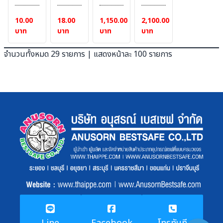
# ฟิว
# ฟิว
แผ่น
Safety
เตอร์-
เตอร์-
กระ
10.00
18.00
1,150.00
2,100.00
arm
กระจก
กระจก
บัง
บาท
บาท
บาท
บาท
protect
ใส
ดำ
หน้า
Clear
Dark
เลนส์
จำนวนทั้งหมด 29 รายการ | แสดงหน้าละ 100 รายการ
lens
Green
อลูมิ
#อะไหล่
lens
ไนซ์
สำหรับ
(เฉด11)
#Aluminized
ใช้
#อะไหล่
Visor
งาน
สำหรับ
Polycarbonate
กับ
ใช้
กระ
งาน
บังหน้า
กับ
กระ
บังหน้า
งาน
เชื่อม