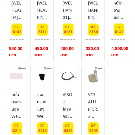
[WELD
[WELD
[WELD
[WELD
หน้ากาก
ไฟฟ้า
ไฟฟ้า
HEAD
HEAD
HAND
HAND
งาน
ยี่ห้อ
ยี่ห้อ
04]
02]
01]#
02]#
เชื่อม
BESTSAFE
BESTSAFE
#BESTSAFE
#BESTSAFE
BESTSAFE
BESTSAFE
แบบ
07-
07-
07-
07-
07-
-
-
-
-
สวม
8102
8111
8131
8134
8142
หน้ากาก
หน้ากาก
Welding
Welding
ศีรษะ
งาน
งาน
Mask
Mask
แบบ
550.00
450.00
480.00
280.00
4,800.00
เชื่อม
เชื่อม
Hand
Hand
ปรับ
บาท
บาท
บาท
บาท
บาท
แบบ
พร้อม
Shield-
Shield-
แสง
สวม
โครง
กระ
กระ
อัตโนมัติ
ศีรษะ
สริง/
บังหน้า
บังหน้า
กระจก#11
งาน
งาน
สำหรับ
เชื่อม
เชื่อม
แผ่น
แผ่น
VISOR-
VC3-
ใช้
สีดำ
สีดำ
กรอง
กรอง
U
ALU
งาน
แบบ
แบบ
แสง
แสง
โครง
(FCR3)
ร่วม
คลุม
จับ
Welding
Welding
กระ
#
กับ
มือจับ
ด้าน
Mask
Mask
บังหน้า
BESTSAFE
หมวก
ด้าน
ใน
07-
07-
07-
07-
Filter
Filter
#DELTAPLUS
-
8211
8212
9810
9943
นิรภัย
ใน