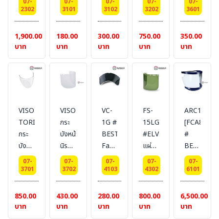
กระ
SA-
กับ
07-
07-
07-
07-
07-
ratchet
กระ
FOG
บังหน้า
กระ
2302
3101
3102
3202
3601
บังหน้า
93)
VB-
Headear
บังหน้า
Faceshields,
เลนส์
บังหน้า
30)
for
เลนส์
แผ่น
ใส
พร้อม
1,900.00
180.00
300.00
750.00
350.00
Universal
ใส
กระ
แบบ
ที่คลุม
บาท
บาท
บาท
บาท
บาท
Face
หนา
บังหน้า
ทน
คาง
Shields
1.0
เลนส์
ความ
(ไม่
(ชุด
mm.
ใส
ร้อน
รวม
รัด
size
แบบ
แบบ
Head
ศีรษะ)
20cmx39cm
กันฝ้า
หล่อ
gear)
VISOR
VISORPC
VC-
FS-
ARC11
USA
[FC48]
ANTI
USA
TORIC
กระ
1G #
15LG
[FCA8]
มาตรฐาน
FOG
กระ
บังหน้า
BESTSAFE-
#ELVEX
#
EN166,UKCA,ANSI
หนา
บังหน้า
นิรภัย
Faceshields,
แผ่น
BESTSAFE
Z87.1,
1.0
เลนส์
ทรง
แผ่น
กระ
- Arc
AS/NZS1337.1,
mm
07-
07-
07-
07-
07-
ใส
แข็ง
กระ
บังหน้า
Flash
3701
3702
4103
4302
6101
Z94.3
size
#DELTAPLUS
สำหรับ
บังหน้า
เลนส์
FaceShield
20cmx39cm
งาน
เลนส์
เชื่อม
11
850.00
430.00
280.00
800.00
6,500.00
[FC48AF]
ความ
เขียว
แบบ
cal/cm2
บาท
บาท
บาท
บาท
บาท
มาตรฐาน
ร้อน
ดำ
ทน
[PPE-