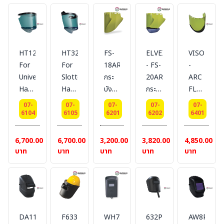
EN166,ANSI
#DELTAPLUS
เฉด
ความ
2]
Z87.1
5
ร้อน
แผ่น
หนา
แบบ
กระ
1.0
หล่อ
บังหน้า
HT128
HT328X
FS-
ELVEX
VISORF14
mm
USA
เลนส์
For
For
18ARC10
- FS-
-
size
ARC
Universal
Slotted
กระ
20ARC10
ARC
20cmx39cm
FLASH
Hard
Hard
บังหน้า
กระ
FLASH
[FC48G5]
แบบ
Hat
Hat
นิรภัย
บังหน้า
VISOR
มาตรฐาน
คลุม
07-
07-
07-
07-
07-
ATPV
ATPV
ยี่ห้อ
นิรภัย
กระ
6104
6105
6201
6202
6401
EN166,UKCA,ANSI
คาง -
: 20
: 20
ELVEX
ยี่ห้อ
บังหน้า
Z87.1
กัน
Cal/cm2
Cal/cm2
ELVEX
นิรภัย-
6,700.00
6,700.00
3,200.00
3,820.00
4,850.00
ไฟฟ้า
แผ่น
แผ่น
กัน
บาท
บาท
บาท
บาท
บาท
เลนส์
กระ
กระ
ไฟฟ้า
ใส
บังหน้า
บังหน้า
14
2C-
เลนส์
เลนส์
cal
1.7
ARC
ARC
#DELTAPL
FLASH
FLASH
DA11L
F633PA3
WH732
632P
AW8R
กัน
กัน