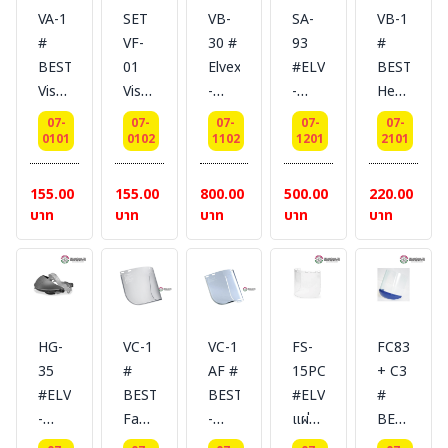
VA-1
SET
VB-
SA-
VB-1
#
VF-
30 #
93
#
BESTSAFE-
01
Elvex
#ELVEX
BESTSAFE
Visor
Visor
-
-
Head
Bracket,
Brackers
Visor
Slot
gear,
07-
07-
07-
07-
07-
โครง
+
Brackets
Adaptor
ที่
0101
0102
1102
1201
2101
สปริง
VF-
โครง
Blades
ครอบ
รัด
02
สำหรับ
อุปกรณ์
ศีรษะ
155.00
155.00
800.00
500.00
220.00
หมวก
Slot
ยึด
เสียบ
แบบ
บาท
บาท
บาท
บาท
บาท
Adator
หมวก
ใช้
ปรับ
#BESTSAFE
ร่วม
งาน
หมุน
โครง
กับ
ร่วม
ซับใน
กระ
กระ
กับ
NANO
บังหน้า
บังหน้า
กระ
ANTIBACT
HG-
VC-1
VC-1
FS-
FC83
พร้อม
นิรภัย
บังหน้า
35
#
AF #
15PC
+ C3
กับ
(ใช้
นิรภัย
#ELVEX
BESTSAFE-
BESTSAFE
#ELVEX
#
อุปกรณ์
ร่วม
(ใช้
-
Faceshields,
-
แผ่น
BESTSAFE
เสียบ
กับ
ร่วม
Ultimate
แผ่น
ANTI
กระ
Faceshield